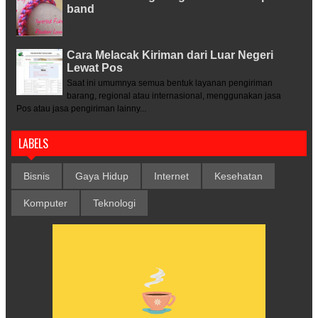
band
Cara Melacak Kiriman dari Luar Negeri
Lewat Pos
Saat ini umumnya semua bentuk layanan pengiriman
barang, regional atau internasional, menggunakan jasa
Pos atau jasa pengiriman lainny...
LABELS
Bisnis
Gaya Hidup
Internet
Kesehatan
Komputer
Teknologi