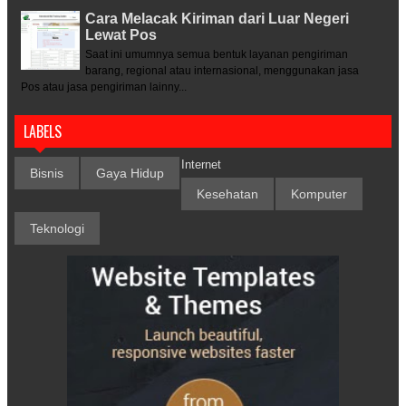
Cara Melacak Kiriman dari Luar Negeri
Lewat Pos
Saat ini umumnya semua bentuk layanan pengiriman
barang, regional atau internasional, menggunakan jasa
Pos atau jasa pengiriman lainny...
LABELS
Internet
Bisnis
Gaya Hidup
Kesehatan
Komputer
Teknologi