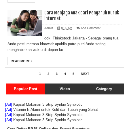
Cara Menjaga Anak dari Pengaruh Buruk
Internet
Admin
8:06 AM
Add Comment
dok. Thinkstock Jakarta - Sebagai orang tua,
Anda pasti merasa khawatir apabila putra-putri Anda sering
menghabiskan waktu di depan ko...
READ MORE
1
2
3
4
5
NEXT
Popular Post
Video
Category
[Ad]
Kapsul Makanan 3 Strip Synbio Synbiotic
[Ad]
Vitamin E Alami untuk Kulit dan Tubuh yang Sehat
[Ad]
Kapsul Makanan 3 Strip Synbio Synbiotic
[Ad]
Kapsul Makanan 3 Strip Synbio Synbiotic
Cara Daftar BPJS Online dan Syarat-Syaratnya