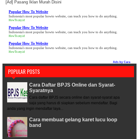
[Ad]
Pasang Iklan Murah Disini
Popular How To Website
Indonesia's most popular howto website, can teach you how to do anything.
HowTo.my.id
Popular How To Website
Indonesia's most popular howto website, can teach you how to do anything.
HowTo.my.id
Popular How To Website
Indonesia's most popular howto website, can teach you how to do anything.
HowTo.my.id
Ads by
Cara
POPULAR POSTS
Cara Daftar BPJS Online dan Syarat-
Syaratnya
Cara daftar BPJS secara online dan syarat-syarat apa
saja yang harus di siapkan sebelum mendaftar. Bagi
anda yang ingin mendaftar laya...
Cara membuat gelang karet lucu loop
band