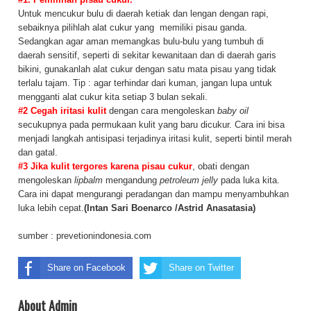
Untuk mencukur bulu di daerah ketiak dan lengan dengan rapi,
sebaiknya pilihlah alat cukur yang memiliki pisau ganda.
Sedangkan agar aman memangkas bulu-bulu yang tumbuh di
daerah sensitif, seperti di sekitar kewanitaan dan di daerah garis
bikini, gunakanlah alat cukur dengan satu mata pisau yang tidak
terlalu tajam. Tip : agar terhindar dari kuman, jangan lupa untuk
mengganti alat cukur kita setiap 3 bulan sekali.
#2 Cegah iritasi kulit
dengan cara mengoleskan
baby oil
secukupnya pada permukaan kulit yang baru dicukur. Cara ini bisa
menjadi langkah antisipasi terjadinya iritasi kulit, seperti bintil merah
dan gatal.
#3 Jika kulit tergores karena pisau cukur
, obati dengan
mengoleskan
lipbalm
mengandung
petroleum jelly
pada luka kita.
Cara ini dapat mengurangi peradangan dan mampu menyambuhkan
luka lebih cepat.
(Intan Sari Boenarco /Astrid Anasatasia)
sumber : prevetionindonesia.com
Share on Facebook
Share on Twitter
About Admin