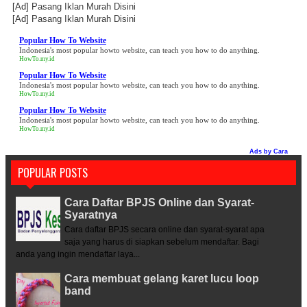
[Ad]
Pasang Iklan Murah Disini
[Ad]
Pasang Iklan Murah Disini
Popular How To Website
Indonesia's most popular howto website, can teach you how to do anything.
HowTo.my.id
Popular How To Website
Indonesia's most popular howto website, can teach you how to do anything.
HowTo.my.id
Popular How To Website
Indonesia's most popular howto website, can teach you how to do anything.
HowTo.my.id
Ads by
Cara
POPULAR POSTS
Cara Daftar BPJS Online dan Syarat-
Syaratnya
Cara daftar BPJS secara online dan syarat-syarat apa
saja yang harus di siapkan sebelum mendaftar. Bagi
anda yang ingin mendaftar laya...
Cara membuat gelang karet lucu loop
band