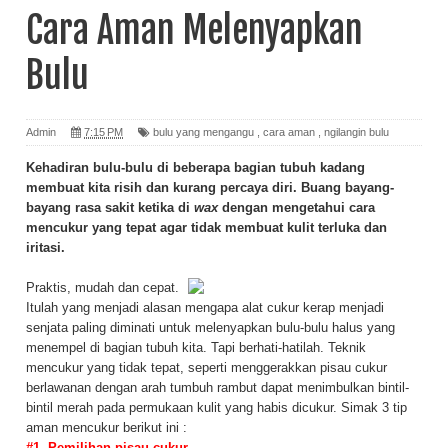
Cara Aman Melenyapkan
Bulu
Admin
7:15 PM
bulu yang mengangu
,
cara aman
,
ngilangin bulu
Kehadiran bulu-bulu di beberapa bagian tubuh kadang
membuat kita risih dan kurang percaya diri. Buang bayang-
bayang rasa sakit ketika di
wax
dengan mengetahui cara
mencukur yang tepat agar tidak membuat kulit terluka dan
iritasi.
Praktis, mudah dan cepat.
Itulah yang menjadi alasan mengapa alat cukur kerap menjadi
senjata paling diminati untuk melenyapkan bulu-bulu halus yang
menempel di bagian tubuh kita. Tapi berhati-hatilah. Teknik
mencukur yang tidak tepat, seperti menggerakkan pisau cukur
berlawanan dengan arah tumbuh rambut dapat menimbulkan bintil-
bintil merah pada permukaan kulit yang habis dicukur. Simak 3 tip
aman mencukur berikut ini :
#1. Pemilihan pisau cukur.