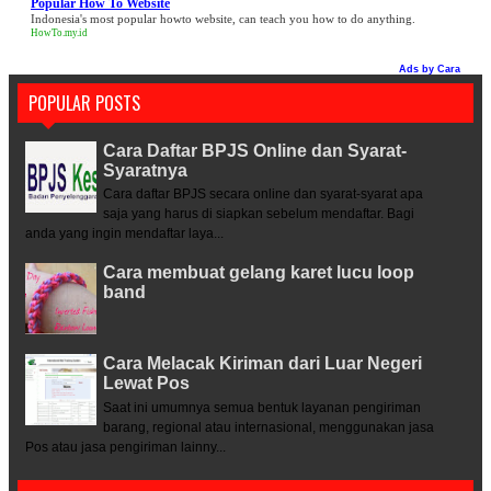
Popular How To Website
Indonesia's most popular howto website, can teach you how to do anything.
HowTo.my.id
Ads by
Cara
POPULAR POSTS
Cara Daftar BPJS Online dan Syarat-
Syaratnya
Cara daftar BPJS secara online dan syarat-syarat apa
saja yang harus di siapkan sebelum mendaftar. Bagi
anda yang ingin mendaftar laya...
Cara membuat gelang karet lucu loop
band
Cara Melacak Kiriman dari Luar Negeri
Lewat Pos
Saat ini umumnya semua bentuk layanan pengiriman
barang, regional atau internasional, menggunakan jasa
Pos atau jasa pengiriman lainny...