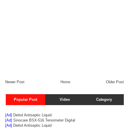
Newer Post
Home
Older Post
Popular Post
Video
Category
[Ad]
Dettol Antiseptic Liquid
[Ad]
Sinocare BSX-516 Tensimeter Digital
[Ad]
Dettol Antiseptic Liquid