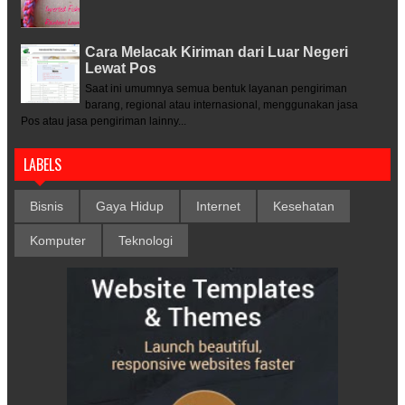
Cara Melacak Kiriman dari Luar Negeri
Lewat Pos
Saat ini umumnya semua bentuk layanan pengiriman
barang, regional atau internasional, menggunakan jasa
Pos atau jasa pengiriman lainny...
LABELS
Bisnis
Gaya Hidup
Internet
Kesehatan
Komputer
Teknologi