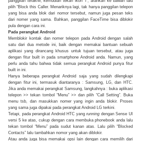
panggilan terakhir, kemudian tekan ikon “i”, arahkan ke bawah lalu
pilih “Block this Caller. Menariknya lagi, tak hanya panggilan telepon
yang bisa anda blok dari nomor tersebut, namun juga pesan teks
dari nomer yang sama. Bahkan, panggilan FaceTime bisa diblokir
pula dengan cara ini.
Pada perangkat Android
Memblokir kontak dan nomer telepon pada Android dengan salah
satu dari dua metode ini, baik dengan memakai bantuan sebuah
aplikasi yang dirancang khusus untuk tujuan tersebut, atau juga
dengan fitur built in pada smartphone Android anda. Namun, yang
perlu anda tahu bahwa tidak semua perangkat Android punya fitur
built in ini.
Hanya beberapa perangkat Android saja yang sudah dilengkapi
dengan fitur ini, termasuk diantaranya : Samsung, LG, dan HTC.
Jika anda memakai perangkat Samsung, langkahnya : buka aplikasi
telepon >> tekan tombol “Menu” >> dan pilih “Call Setting”. Buka
menu tsb, dan masukkan nomer yang ingin anda blokir. Proses
yang sama juga dipakai pada perangkat Android LG terkini.
Tetapi, pada perangkat Android HTC yang
running
dengan Sense UI
versi 5 ke atas, cukup dengan cara membuka phonebook anda lalu
tekan tombol “Menu” pada sudut kanan atas. Lalu pilih “Blocked
Contacts” lalu tambahkan nomor yang akan diblokir.
Atau anda juga bisa memakai opsi lain dengan cara memilih dari