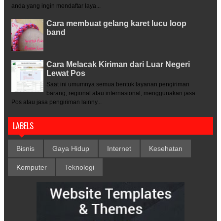
anda yang ingin mendaftar laya...
Cara membuat gelang karet lucu loop
band
Cara Melacak Kiriman dari Luar Negeri
Lewat Pos
Saat ini umumnya semua bentuk layanan pengiriman
barang, regional atau internasional, menggunakan jasa
Pos atau jasa pengiriman lainny...
LABELS
Bisnis
Gaya Hidup
Internet
Kesehatan
Komputer
Teknologi